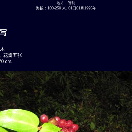
地方:, 智利
海拔：100-250 米. 01日01月1995年
写
木
，花瓣五张
0 cm.