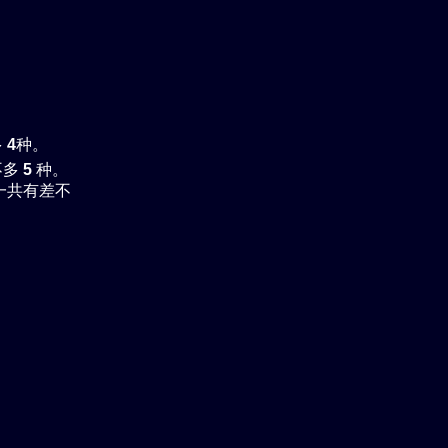
多
4
种。
不多
5
种。
一共有差不