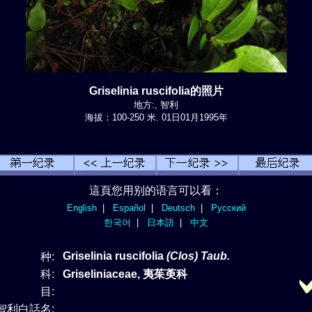
Griselinia ruscifolia的照片
地方:, 智利
海拔：100-250 米. 01日01月1995年
這頁您用别的语言可以看：
English
|
Español
|
Deutsch
|
Русский
한국어
|
日本語
|
中文
Griselinia ruscifolia
(Clos) Taub.
种:
科:
Griseliniaceae, 夷茱萸科
目:
智利白話名: