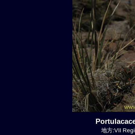
Portulaca
地方:VII Regi