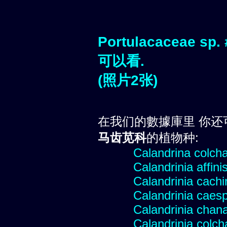
Portulacaceae 
可以看.
(照片2张)
在我们的數據庫里 你还
马齿苋科
的植物种:
Calandrina colch
Calandrinia affini
Calandrinia cachi
Calandrinia caesp
Calandrinia chana
Calandrinia colc