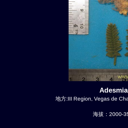
Adesmia
地方:III Region, Vegas de Chañ
海拔：2000-35