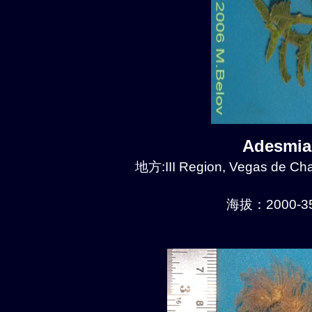
Adesmia
地方:III Region, Vegas de Chañ
海拔：2000-35