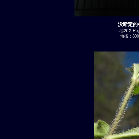
没断定的植
地方:X Regi
海拔：800-