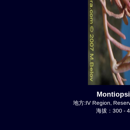
Montiops
地方:IV Region, Reserv
海拔：300 - 