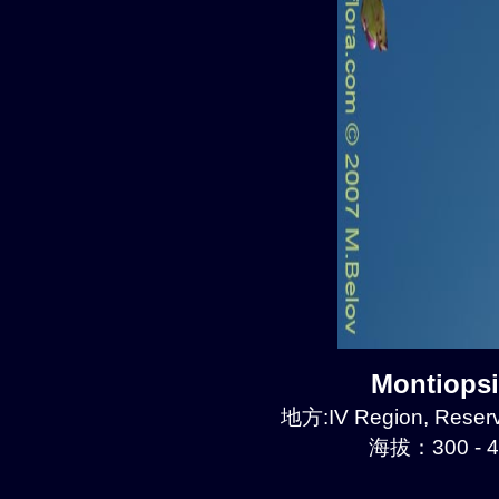
Montiops
地方:IV Region, Reserv
海拔：300 - 