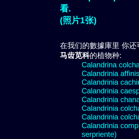
看.
(照片1张)
在我们的數據庫里 你还
马齿苋科
的植物种:
Calandrina colch
Calandrinia affini
Calandrinia cachi
Calandrinia caesp
Calandrinia chana
Calandrinia colc
Calandrinia colc
Calandrinia compr
serpriente)