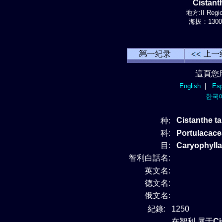
Cistant
地方:II Regi
海拔：1300-
這頁您
English
|
Esp
한국
Cistanthe ta
种:
科:
Portulaca
目:
Caryophylla
智利白話名:
英文名:
德文名:
俄文名:
紀錄:
1250
在智利 属于
Ci