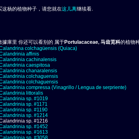
买这杨的植物种子，请您就在
这儿离
继续看.
數據庫里 你还可以看别的 属于
Portulacaceae, 马齿苋科
的植物种
Calandrina colchagüensis (Quiaca)
Calandrinia affinis
Calandrinia cachinalensis
Calandrinia caespitosa
Calandrinia chanaralensis
Calandrinia colchaguensis
Calandrinia colchaguensis
Calandrinia compressa (Vinagrillo / Lengua de serpriente)
Calandrinia littoralis
Calandrinia sp. #1019
Calandrinia sp. #1171
Calandrinia sp. #1190
Calandrinia sp. #1214
Calandrinia sp. #1216
Calandrinia sp. #1452
Calandrinia sp. #1613
Calandrinia sp. #3058