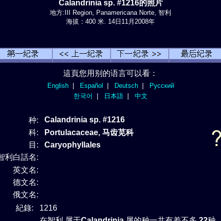
Calandrinia sp. #1216的照片
地方:III Region, Panamericana Norte, 智利
海拔：400 米. 14日11月2008年
這頁您用别的语言可以看：
English
|
Español
|
Deutsch
|
Русский
한국어
|
日本語
|
中文
Calandrinia sp. #1216
种:
科:
Portulacaceae, 马齿苋科
目:
Caryophyllales
智利白話名:
英文名:
德文名:
俄文名:
紀錄:
1216
在智利 属于
Calandrinia
属的种一共有差不多
22
种 