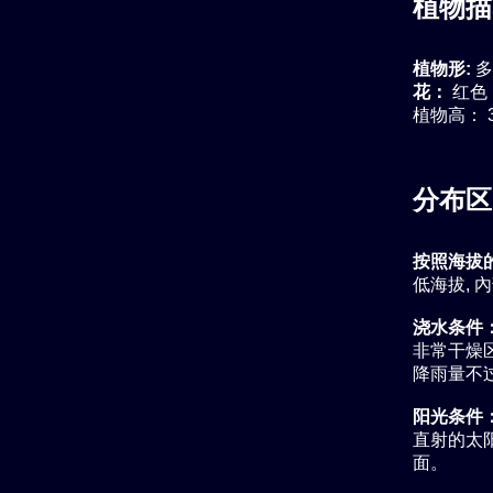
植物描
植物形:
多
花：
红色
植物高： 3
分布区
按照海拔
低海拔, 
浇水条件
非常干燥
降雨量不过
阳光条件
直射的太
面。