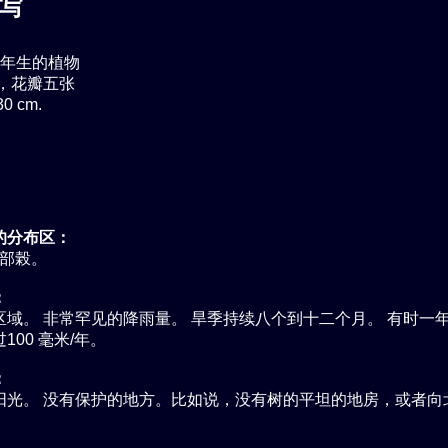
写
年生的植物
，花瓣五张
0 cm.
的分布区：
內部榖。
：
区域。 非常罕见的降雨量。 旱季持续八个到十二个月。 有时一
100 毫米/年。
：
阳光。 没有保护的地方。比如说，没有树的平坦的地房，或者向