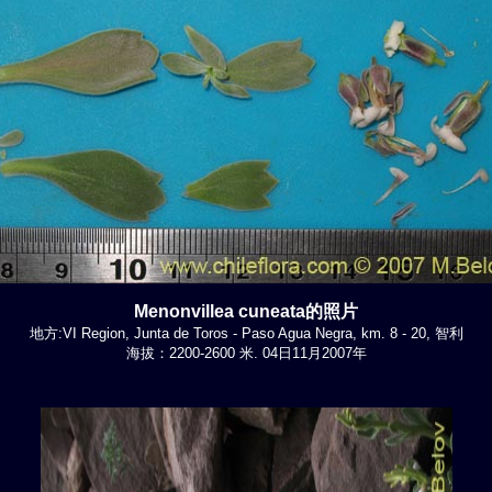
Menonvillea cuneata的照片
地方:VI Region, Junta de Toros - Paso Agua Negra, km. 8 - 20, 智利
海拔：2200-2600 米. 04日11月2007年