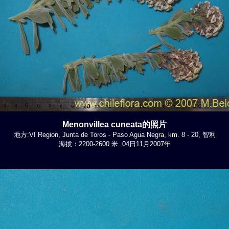
Menonvillea cuneata的照片
地方:VI Region, Junta de Toros - Paso Agua Negra, km. 8 - 20, 智利
海拔：2200-2600 米. 04日11月2007年