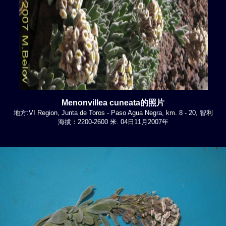
Menonvillea cuneata的照片
地方:VI Region, Junta de Toros - Paso Agua Negra, km. 8 - 20, 智利
海拔：2200-2600 米. 04日11月2007年