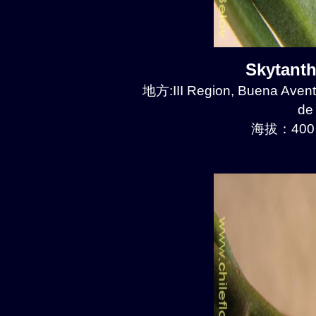
Skytant
地方:III Region, Buena Avent
de
海拔：400 