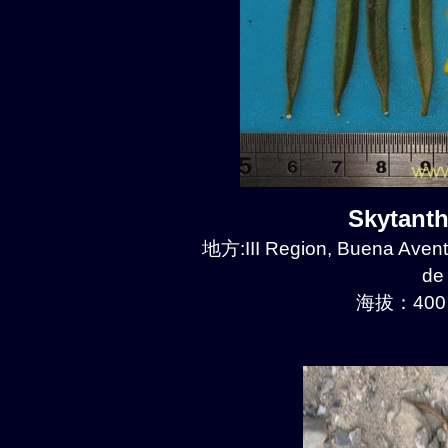
Skytant
地方:III Region, Buena Avent
de
海拔：400 