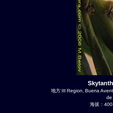
Skytant
地方:III Region, Buena Avent
de
海拔：400 