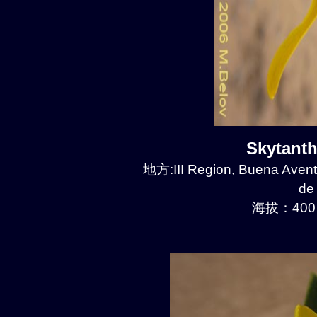
Skytant
地方:III Region, Buena Avent
de
海拔：400 