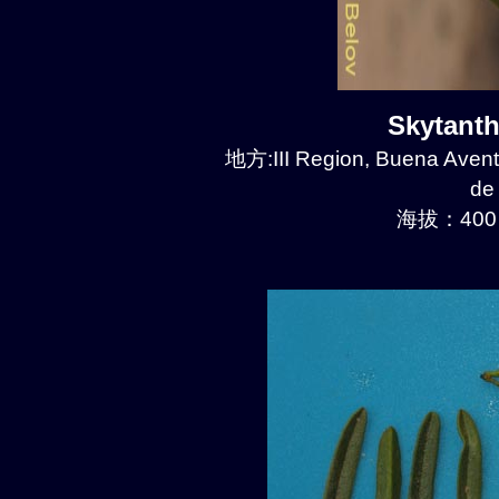
Skytant
地方:III Region, Buena Avent
de
海拔：400 