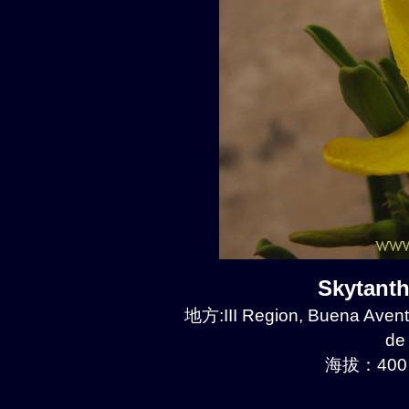
Skytant
地方:III Region, Buena Avent
de
海拔：400 