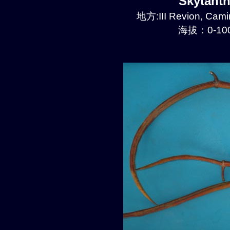
Skytant
地方:III Revion, Cami
海拔：0-100