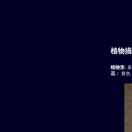
植物描
植物形:
多
花：
黄色