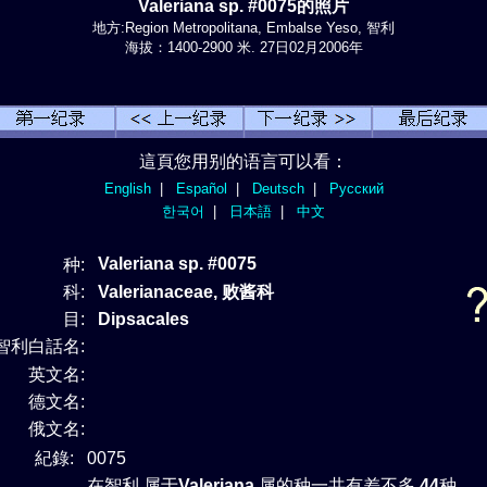
Valeriana sp. #0075的照片
地方:Region Metropolitana, Embalse Yeso, 智利
海拔：1400-2900 米. 27日02月2006年
這頁您用别的语言可以看：
English
|
Español
|
Deutsch
|
Русский
한국어
|
日本語
|
中文
Valeriana sp. #0075
种:
科:
Valerianaceae, 败酱科
目:
Dipsacales
智利白話名:
英文名:
德文名:
俄文名:
紀錄:
0075
在智利 属于
Valeriana
属的种一共有差不多
44
种 。