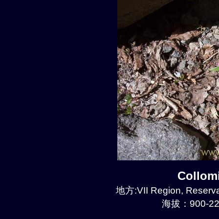
Collom
地方:VII Region, Reserva
海拔：900-22