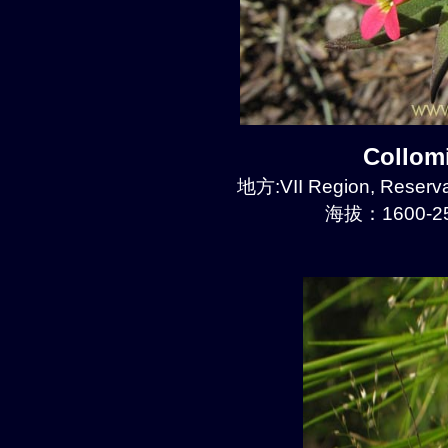
Collom
地方:VII Region, Reserva
海拔：1600-25