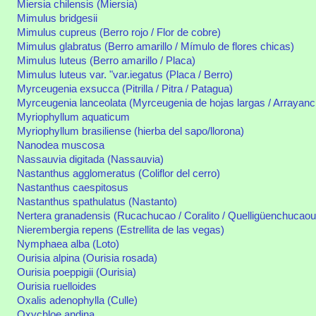
Miersia chilensis (Miersia)
Mimulus bridgesii
Mimulus cupreus (Berro rojo / Flor de cobre)
Mimulus glabratus (Berro amarillo / Mímulo de flores chicas)
Mimulus luteus (Berro amarillo / Placa)
Mimulus luteus var. "var.iegatus (Placa / Berro)
Myrceugenia exsucca (Pitrilla / Pitra / Patagua)
Myrceugenia lanceolata (Myrceugenia de hojas largas / Arrayanci
Myriophyllum aquaticum
Myriophyllum brasiliense (hierba del sapo/llorona)
Nanodea muscosa
Nassauvia digitada (Nassauvia)
Nastanthus agglomeratus (Coliflor del cerro)
Nastanthus caespitosus
Nastanthus spathulatus (Nastanto)
Nertera granadensis (Rucachucao / Coralito / Quelligüenchucaou
Nierembergia repens (Estrellita de las vegas)
Nymphaea alba (Loto)
Ourisia alpina (Ourisia rosada)
Ourisia poeppigii (Ourisia)
Ourisia ruelloides
Oxalis adenophylla (Culle)
Oxychloe andina