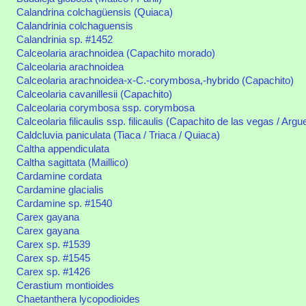
Calandrina colchagüensis (Quiaca)
Calandrinia colchaguensis
Calandrinia sp. #1452
Calceolaria arachnoidea (Capachito morado)
Calceolaria arachnoidea
Calceolaria arachnoidea-x-C.-corymbosa,-hybrido (Capachito)
Calceolaria cavanillesii (Capachito)
Calceolaria corymbosa ssp. corymbosa
Calceolaria filicaulis ssp. filicaulis (Capachito de las vegas / Argu
Caldcluvia paniculata (Tiaca / Triaca / Quiaca)
Caltha appendiculata
Caltha sagittata (Maillico)
Cardamine cordata
Cardamine glacialis
Cardamine sp. #1540
Carex gayana
Carex gayana
Carex sp. #1539
Carex sp. #1545
Carex sp. #1426
Cerastium montioides
Chaetanthera lycopodioides