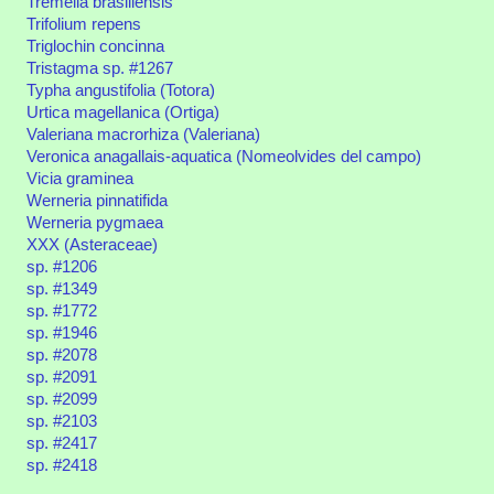
Tremella brasiliensis
Trifolium repens
Triglochin concinna
Tristagma sp. #1267
Typha angustifolia (Totora)
Urtica magellanica (Ortiga)
Valeriana macrorhiza (Valeriana)
Veronica anagallais-aquatica (Nomeolvides del campo)
Vicia graminea
Werneria pinnatifida
Werneria pygmaea
XXX (Asteraceae)
sp. #1206
sp. #1349
sp. #1772
sp. #1946
sp. #2078
sp. #2091
sp. #2099
sp. #2103
sp. #2417
sp. #2418