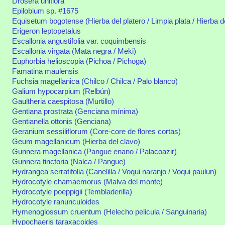
Drosera uniflora
Epilobium sp. #1675
Equisetum bogotense (Hierba del platero / Limpia plata / Hierba de 
Erigeron leptopetalus
Escallonia angustifolia var. coquimbensis
Escallonia virgata (Mata negra / Meki)
Euphorbia helioscopia (Pichoa / Pichoga)
Famatina maulensis
Fuchsia magellanica (Chilco / Chilca / Palo blanco)
Galium hypocarpium (Relbún)
Gaultheria caespitosa (Murtillo)
Gentiana prostrata (Genciana mínima)
Gentianella ottonis (Genciana)
Geranium sessiliflorum (Core-core de flores cortas)
Geum magellanicum (Hierba del clavo)
Gunnera magellanica (Pangue enano / Palacoazir)
Gunnera tinctoria (Nalca / Pangue)
Hydrangea serratifolia (Canelilla / Voqui naranjo / Voqui paulun)
Hydrocotyle chamaemorus (Malva del monte)
Hydrocotyle poeppigii (Tembladerilla)
Hydrocotyle ranunculoides
Hymenoglossum cruentum (Helecho pelicula / Sanguinaria)
Hypochaeris taraxacoides