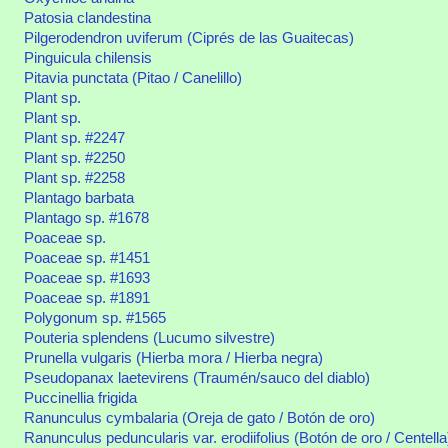
Patosia clandestina
Pilgerodendron uviferum (Ciprés de las Guaitecas)
Pinguicula chilensis
Pitavia punctata (Pitao / Canelillo)
Plant sp.
Plant sp.
Plant sp. #2247
Plant sp. #2250
Plant sp. #2258
Plantago barbata
Plantago sp. #1678
Poaceae sp.
Poaceae sp. #1451
Poaceae sp. #1693
Poaceae sp. #1891
Polygonum sp. #1565
Pouteria splendens (Lucumo silvestre)
Prunella vulgaris (Hierba mora / Hierba negra)
Pseudopanax laetevirens (Traumén/sauco del diablo)
Puccinellia frigida
Ranunculus cymbalaria (Oreja de gato / Botón de oro)
Ranunculus peduncularis var. erodiifolius (Botón de oro / Centella