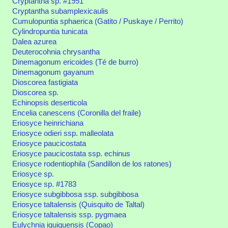
Cryptantha sp. #1951
Cryptantha subamplexicaulis
Cumulopuntia sphaerica (Gatito / Puskaye / Perrito)
Cylindropuntia tunicata
Dalea azurea
Deuterocohnia chrysantha
Dinemagonum ericoides (Té de burro)
Dinemagonum gayanum
Dioscorea fastigiata
Dioscorea sp.
Echinopsis deserticola
Encelia canescens (Coronilla del fraile)
Eriosyce heinrichiana
Eriosyce odieri ssp. malleolata
Eriosyce paucicostata
Eriosyce paucicostata ssp. echinus
Eriosyce rodentiophila (Sandillon de los ratones)
Eriosyce sp.
Eriosyce sp. #1783
Eriosyce subgibbosa ssp. subgibbosa
Eriosyce taltalensis (Quisquito de Taltal)
Eriosyce taltalensis ssp. pygmaea
Eulychnia iquiquensis (Copao)