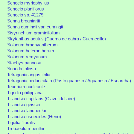
Senecio myriophyllus
Senecio planiflorus
Senecio sp. #1279
Senna brogniartii
Senna cumingii var. cumingii
Sisyrinchium graminifolium
Skytanthus acutus (Cuerno de cabra / Cuernecillo)
Solanum brachyantherum
Solanum heterantherum
Solanum remyanum
Stachys pannosa
Suaeda foliosa
Tetragonia angustifolia
Tetragonia pedunculata (Pasto guanoso / Aguanosa / Escarcha)
Teucrium nudicaule
Tigridia philippiana
Tillandsia capillaris (Clavel del aire)
Tillandsia geissei
Tillandsia landbeckii
Tillandsia usneoides (Heno)
Tiquilia litoralis
Tropaeolum beuthii