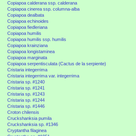
Copiapoa calderana ssp. calderana
Copiapoa cinerea ssp. columna-alba
Copiapoa dealbata
Copiapoa echinoides
Copiapoa fiedleriana
Copiapoa humilis
Copiapoa humilis ssp. humilis
Copiapoa krainziana
Copiapoa longistaminea
Copiapoa marginata
Copiapoa serpentisculata (Cactus de la serpiente)
Cristaria integerrima
Cristaria integerrima var. integerrima
Cristaria sp. #1240
Cristaria sp. #1241
Cristaria sp. #1243
Cristaria sp. #1244
Cristaria sp. #1446
Croton chilensis
Cruckshanksia pumila
Cruckshanksia sp. #1346
Cryptantha filaginea