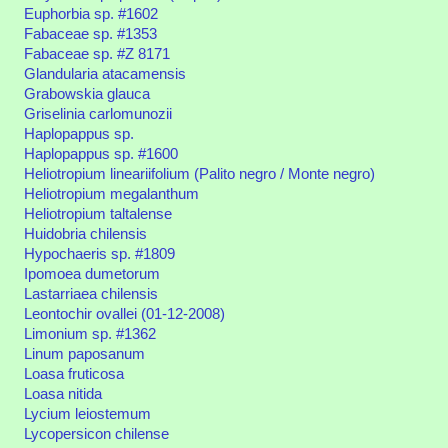
Euphorbia sp. #1602
Fabaceae sp. #1353
Fabaceae sp. #Z 8171
Glandularia atacamensis
Grabowskia glauca
Griselinia carlomunozii
Haplopappus sp.
Haplopappus sp. #1600
Heliotropium lineariifolium (Palito negro / Monte negro)
Heliotropium megalanthum
Heliotropium taltalense
Huidobria chilensis
Hypochaeris sp. #1809
Ipomoea dumetorum
Lastarriaea chilensis
Leontochir ovallei (01-12-2008)
Limonium sp. #1362
Linum paposanum
Loasa fruticosa
Loasa nitida
Lycium leiostemum
Lycopersicon chilense