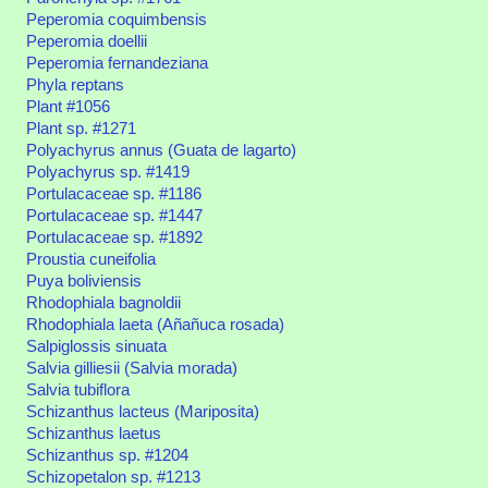
Peperomia coquimbensis
Peperomia doellii
Peperomia fernandeziana
Phyla reptans
Plant #1056
Plant sp. #1271
Polyachyrus annus (Guata de lagarto)
Polyachyrus sp. #1419
Portulacaceae sp. #1186
Portulacaceae sp. #1447
Portulacaceae sp. #1892
Proustia cuneifolia
Puya boliviensis
Rhodophiala bagnoldii
Rhodophiala laeta (Añañuca rosada)
Salpiglossis sinuata
Salvia gilliesii (Salvia morada)
Salvia tubiflora
Schizanthus lacteus (Mariposita)
Schizanthus laetus
Schizanthus sp. #1204
Schizopetalon sp. #1213