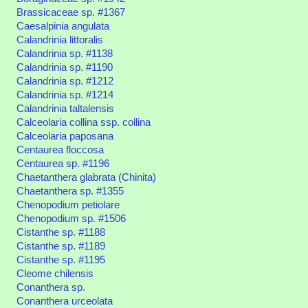
Brassicaceae sp. #1367
Caesalpinia angulata
Calandrinia littoralis
Calandrinia sp. #1138
Calandrinia sp. #1190
Calandrinia sp. #1212
Calandrinia sp. #1214
Calandrinia taltalensis
Calceolaria collina ssp. collina
Calceolaria paposana
Centaurea floccosa
Centaurea sp. #1196
Chaetanthera glabrata (Chinita)
Chaetanthera sp. #1355
Chenopodium petiolare
Chenopodium sp. #1506
Cistanthe sp. #1188
Cistanthe sp. #1189
Cistanthe sp. #1195
Cleome chilensis
Conanthera sp.
Conanthera urceolata