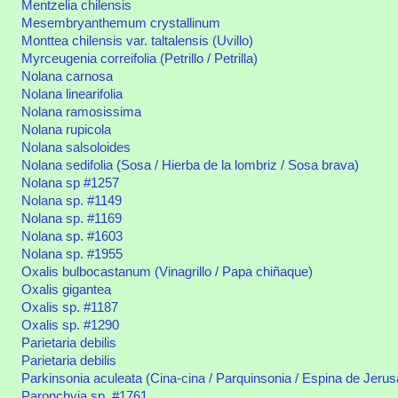
Mentzelia chilensis
Mesembryanthemum crystallinum
Monttea chilensis var. taltalensis (Uvillo)
Myrceugenia correifolia (Petrillo / Petrilla)
Nolana carnosa
Nolana linearifolia
Nolana ramosissima
Nolana rupicola
Nolana salsoloides
Nolana sedifolia (Sosa / Hierba de la lombriz / Sosa brava)
Nolana sp #1257
Nolana sp. #1149
Nolana sp. #1169
Nolana sp. #1603
Nolana sp. #1955
Oxalis bulbocastanum (Vinagrillo / Papa chiñaque)
Oxalis gigantea
Oxalis sp. #1187
Oxalis sp. #1290
Parietaria debilis
Parietaria debilis
Parkinsonia aculeata (Cina-cina / Parquinsonia / Espina de Jerus
Paronchyia sp. #1761