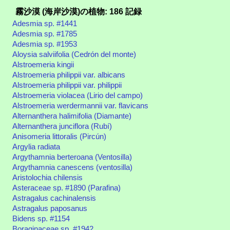
霧沙漠 (海岸沙漠)の植物: 186 記録
Adesmia sp. #1441
Adesmia sp. #1785
Adesmia sp. #1953
Aloysia salviifolia (Cedrón del monte)
Alstroemeria kingii
Alstroemeria philippii var. albicans
Alstroemeria philippii var. philippii
Alstroemeria violacea (Lirio del campo)
Alstroemeria werdermannii var. flavicans
Alternanthera halimifolia (Diamante)
Alternanthera junciflora (Rubí)
Anisomeria littoralis (Pircún)
Argylia radiata
Argythamnia berteroana (Ventosilla)
Argythamnia canescens (ventosilla)
Aristolochia chilensis
Asteraceae sp. #1890 (Parafina)
Astragalus cachinalensis
Astragalus paposanus
Bidens sp. #1154
Boraginaceae sp. #1942