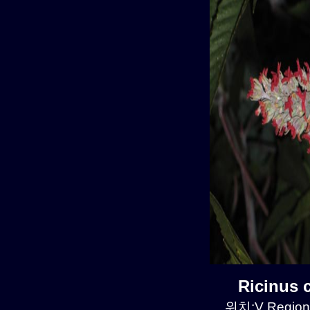
Ricinus
위치:V Region,