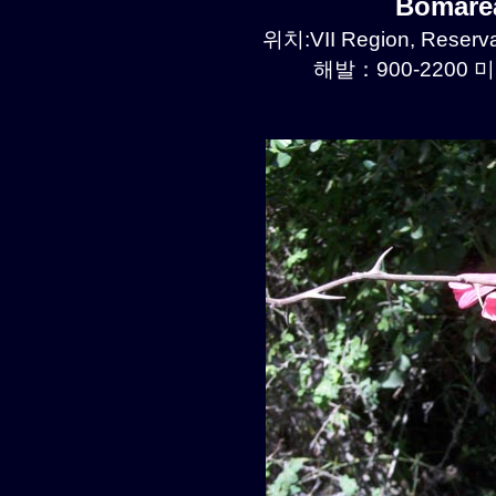
Bomare
위치:VII Region, Reserva
해발：900-2200 미