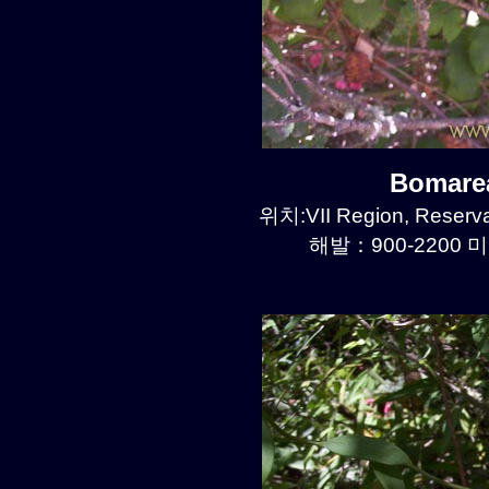
Bomare
위치:VII Region, Reserva
해발：900-2200 미