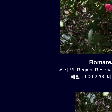
Bomare
위치:VII Region, Reserva
해발：900-2200 미