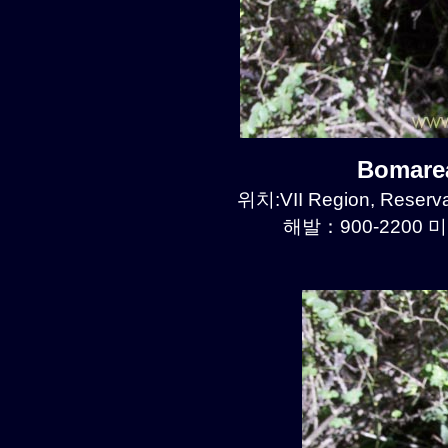
Bomare
위치:VII Region, Reserva
해발：900-2200 미