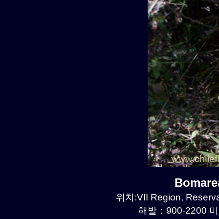
Bomare
위치:VII Region, Reserva
해발：900-2200 미