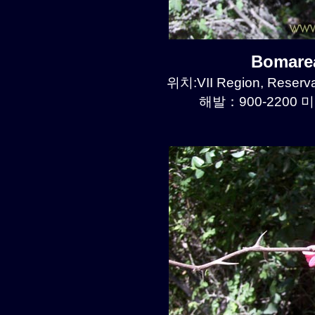
Bomare
위치:VII Region, Reserva
해발：900-2200 미