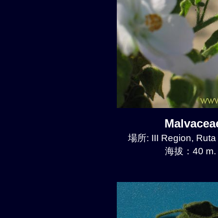
Malvace
場所: III Region, Ruta
海拔：40 m.