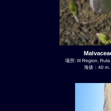
Malvace
場所: III Region, Ruta
海拔：40 m.