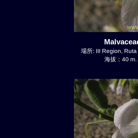
Malvace
場所: III Region, Ruta
海拔：40 m.