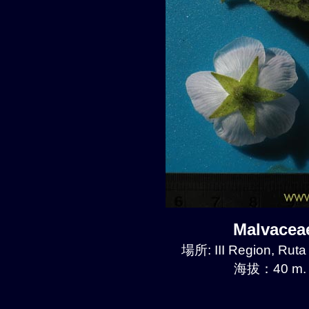
Malvace
場所: III Region, Ruta
海拔：40 m.