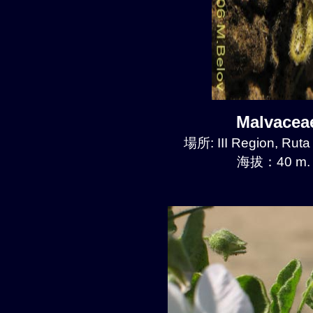
Malvace
場所: III Region, Ruta
海拔：40 m.