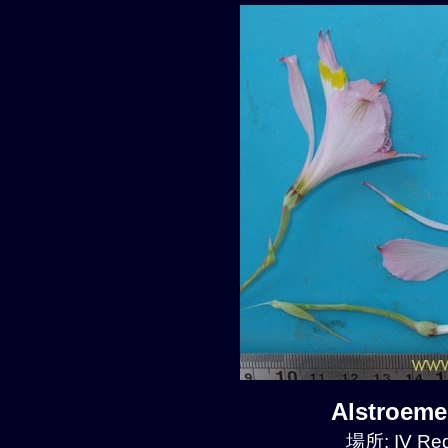
Alstroem
場所: IV Reg