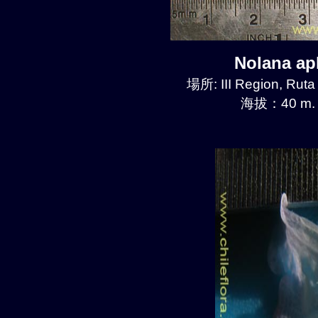
Nolana a
場所: III Region, Ruta
海拔：40 m.