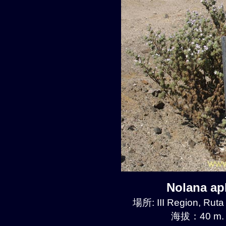
Nolana a
場所: III Region, Ruta
海拔：40 m.