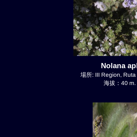
Nolana a
場所: III Region, Ruta
海拔：40 m.