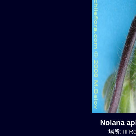
Nolana a
場所: III R