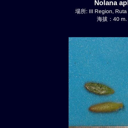
Nolana a
場所: III Region, Ruta
海拔：40 m.