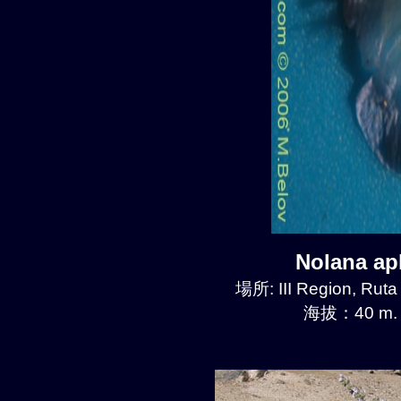
Nolana a
場所: III Region, Ruta
海拔：40 m.