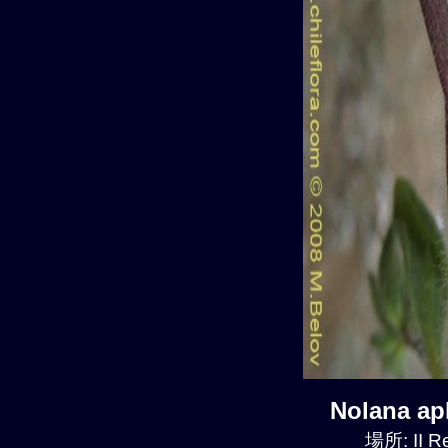
Nolana a
場所: II R