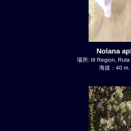
Nolana a
場所: III Region, Ruta
海拔：40 m.