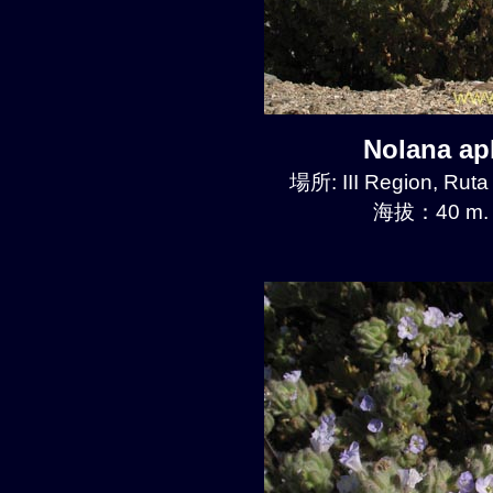
Nolana a
場所: III Region, Ruta
海拔：40 m.