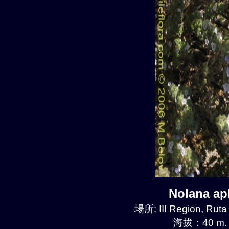
Nolana a
場所: III Region, Ruta
海拔：40 m.