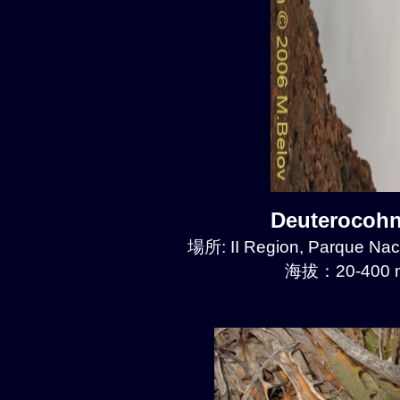
Deuterocoh
場所: II Region, Parque Nac
海拔：20-400 