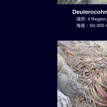
Deuterocoh
場所: II Regio
海拔：50-300 