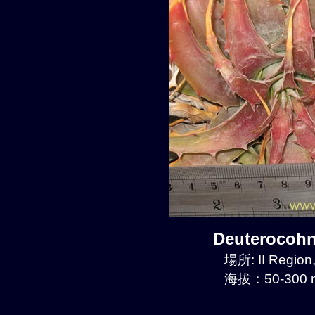
Deuterocoh
場所: II Regio
海拔：50-300 