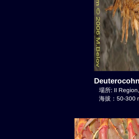
Deuterocoh
場所: II Regio
海拔：50-300 