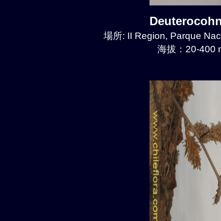
Deuterocoh
場所: II Region, Parque Nac
海拔：20-400 