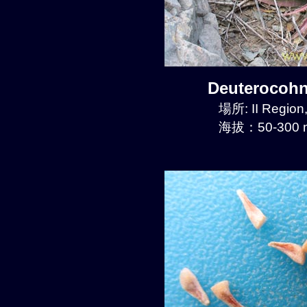
Deuterocoh
場所: II Regio
海拔：50-300 