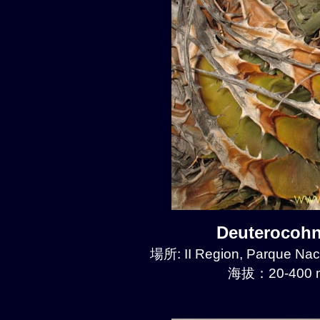
Deuterocoh
場所: II Region, Parque Nac
海拔：20-400 