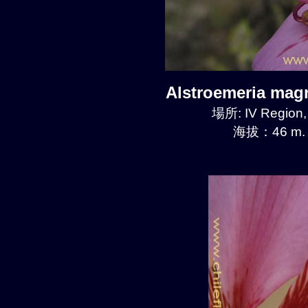
Alstroemeria mag
場所: IV Region
海拔：46 m.