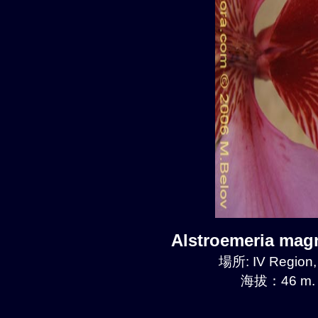
Alstroemeria mag
場所: IV Region
海拔：46 m.