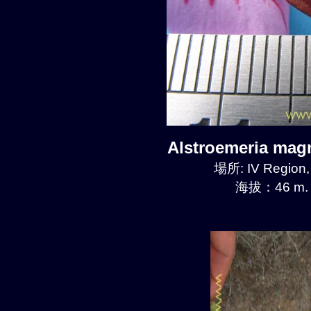
Alstroemeria mag
場所: IV Region
海拔：46 m.