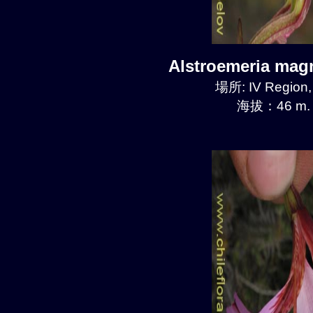
Alstroemeria mag
場所: IV Region
海拔：46 m.