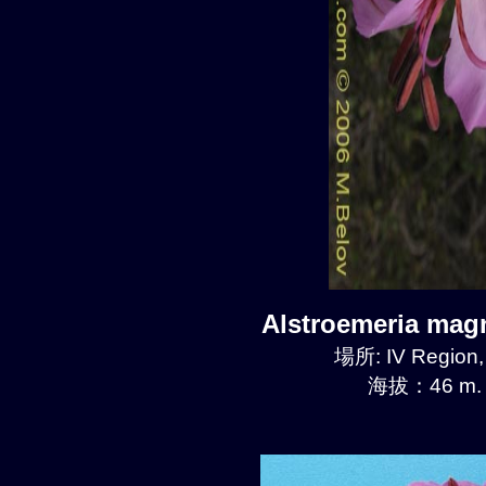
Alstroemeria mag
場所: IV Region
海拔：46 m.