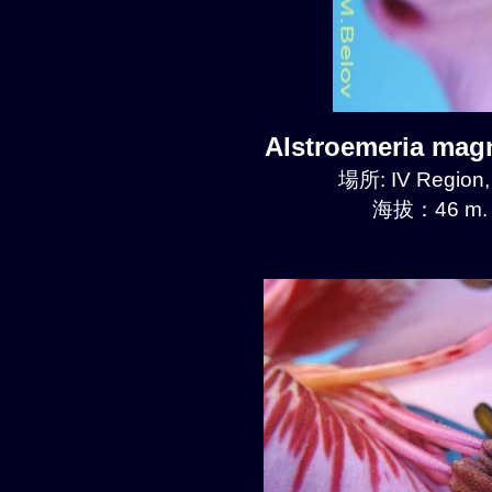
Alstroemeria mag
場所: IV Region
海拔：46 m.