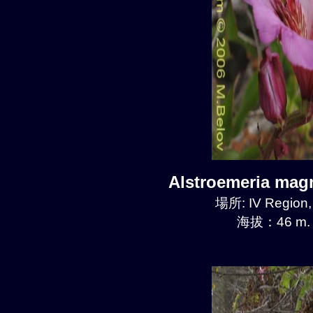
Alstroemeria mag
場所: IV Region
海拔：46 m.