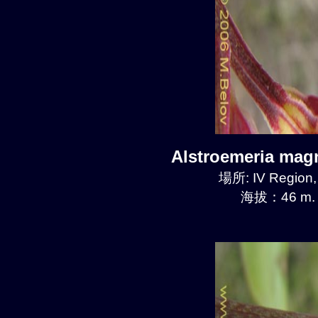
Alstroemeria mag
場所: IV Region
海拔：46 m.