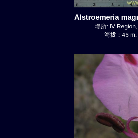
Alstroemeria mag
場所: IV Region
海拔：46 m.