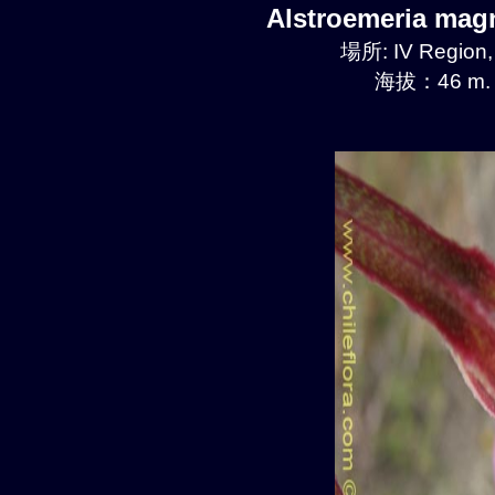
Alstroemeria mag
場所: IV Region
海拔：46 m.