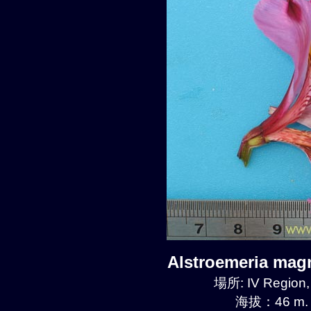
Alstroemeria mag
場所: IV Region
海拔：46 m.