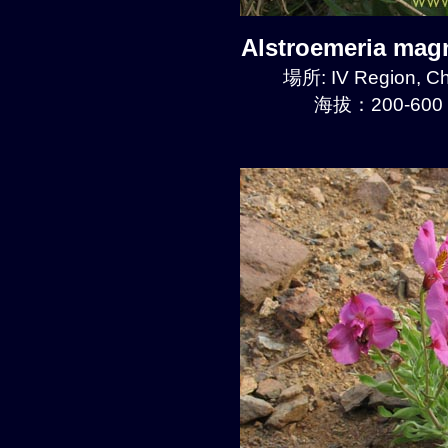
Alstroemeria mag
場所: IV Region, Ch
海拔：200-600 