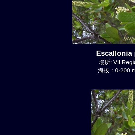
Escalloni
場所: VII Regi
海拔：0-200 m