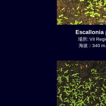
Escalloni
場所: VII Regi
海拔：340 m.