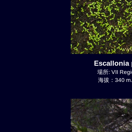
Escalloni
場所: VII Regi
海拔：340 m.