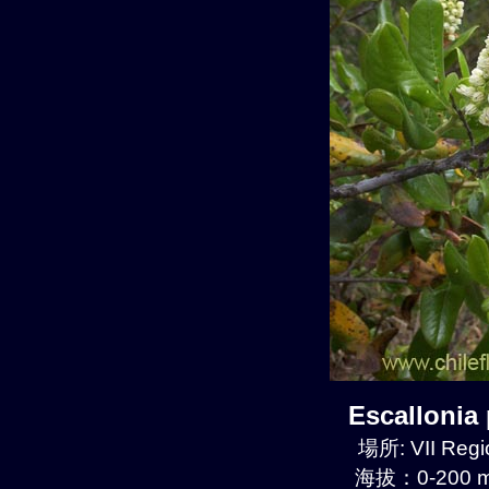
Escalloni
場所: VII Regi
海拔：0-200 m