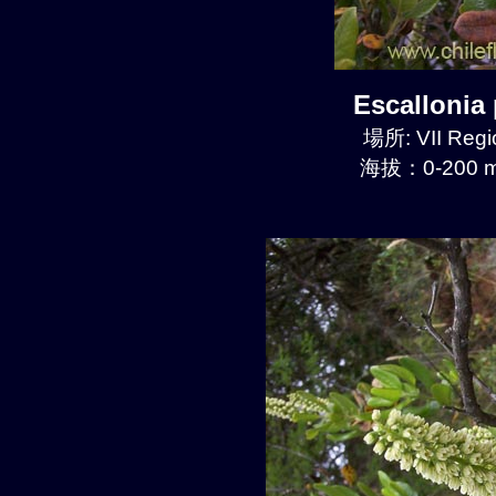
Escalloni
場所: VII Regi
海拔：0-200 m