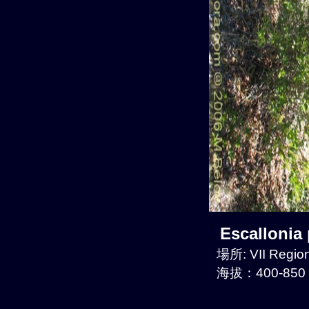
Escalloni
場所: VII Region
海拔：400-850 