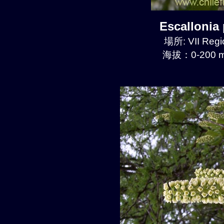
Escalloni
場所: VII Regi
海拔：0-200 m