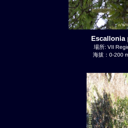
Escalloni
場所: VII Regi
海拔：0-200 m