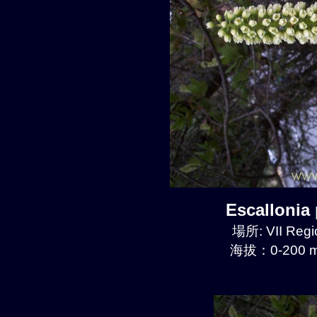
Escalloni
場所: VII Regi
海拔：0-200 m