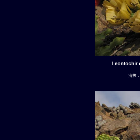
Leontochir 
海拔： 