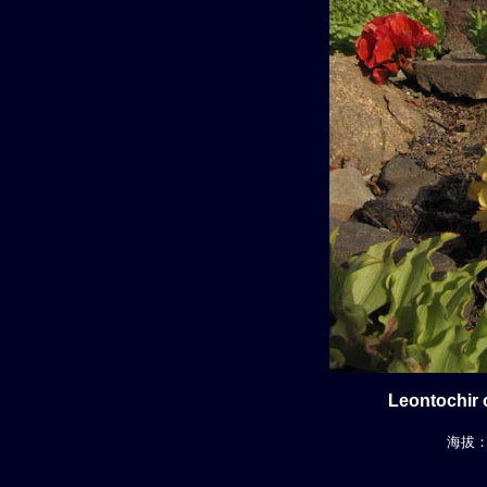
Leontochir 
海拔： 